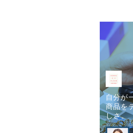
自分が
商品を
しさ。