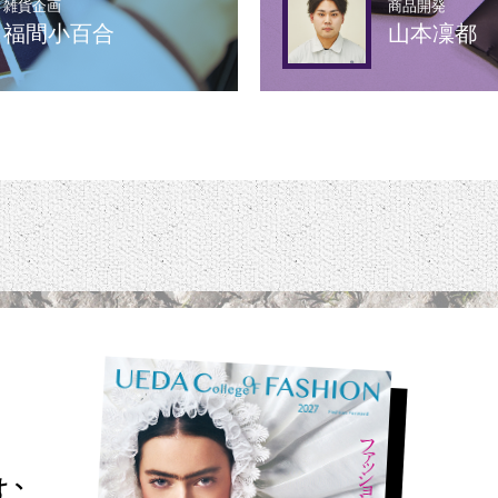
雑貨企画
商品開発
福間小百合
山本凜都
読む。