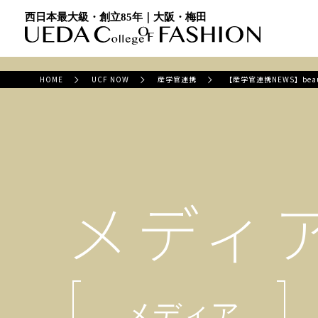
西日本最大級・創立85年｜大阪・梅田
HOME
UCF NOW
産学官連携
【産学官連携NEWS】bea
メディ
メディア