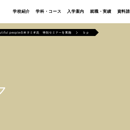
学校紹介
学科・コース
入学案内
就職・実績
資料請
utiful peopleの米タミオ氏 特別セミナーを実施
ｂｐ
ア