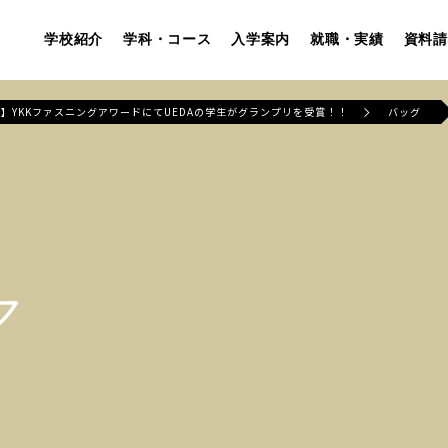
学校紹介
学科・コース
入学案内
就職・実績
資料請
】YKKファスニングアワードにてUEDAの学生がグランプリを受賞！！
バッグ
ア