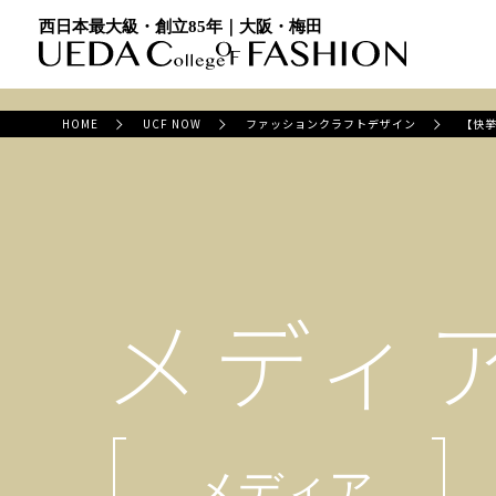
西日本最大級・創立85年｜大阪・梅田
HOME
UCF NOW
ファッションクラフトデザイン
【快挙
メディ
メディア