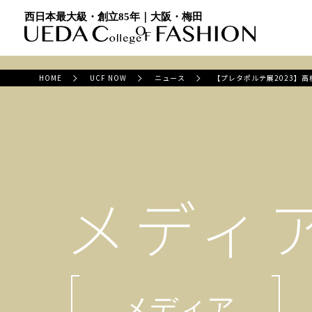
西日本最大級・創立85年｜大阪・梅田
HOME
UCF NOW
ニュース
【プレタポルテ展2023】
メディ
メディア