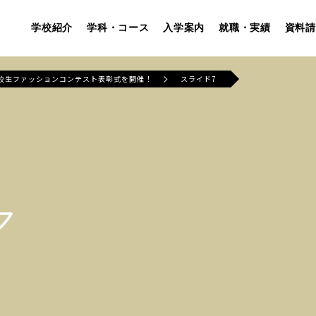
学校紹介
学科・コース
入学案内
就職・実績
資料請
高校生ファッションコンテスト表彰式を開催！
スライド7
ア