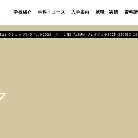
学校紹介
学科・コース
入学案内
就職・実績
資料請
学園コレクション プレタポルテ2025
LINE_ALBUM_プレタポルテ2025_250613_19
ア