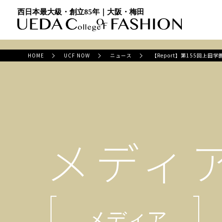
西日本最大級・創立85年｜大阪・梅田
HOME
UCF NOW
ニュース
【Report】第155回上田
メディ
メディア