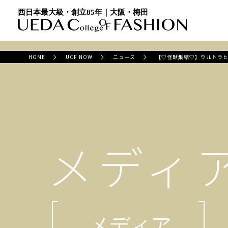
西日本最大級・創立85年｜大阪・梅田
HOME
UCF NOW
ニュース
【♡怪獣集結♡】ウルトラヒ
メディ
メディア