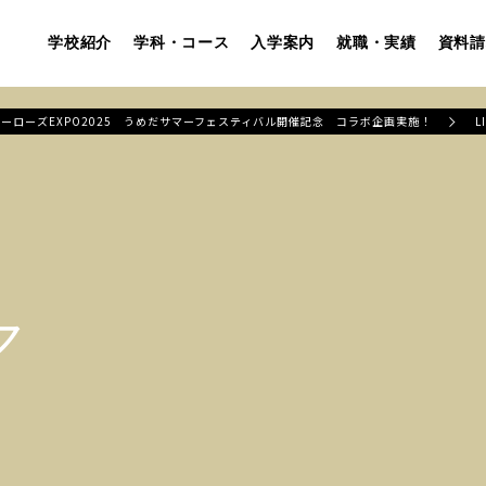
学校紹介
学科・コース
入学案内
就職・実績
資料請
ーローズEXPO2025 うめだサマーフェスティバル開催記念 コラボ企画実施！
L
ア