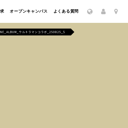
求
オープンキャンパス
よくある質問
INE_ALBUM_ウルトラマンコラボ_250825_5