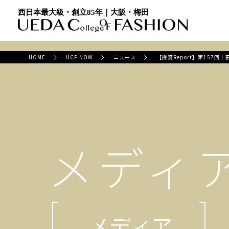
西日本最大級・創立85年｜大阪・梅田
HOME
UCF NOW
ニュース
【授賞Report】第157
メディ
メディア