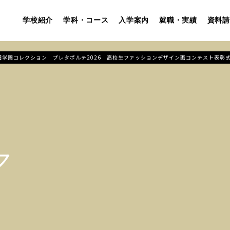
学校紹介
学科・コース
入学案内
就職・実績
資料請
回上田学園コレクション プレタポルテ2026 高校生ファッションデザイン画コンテスト表彰
ア