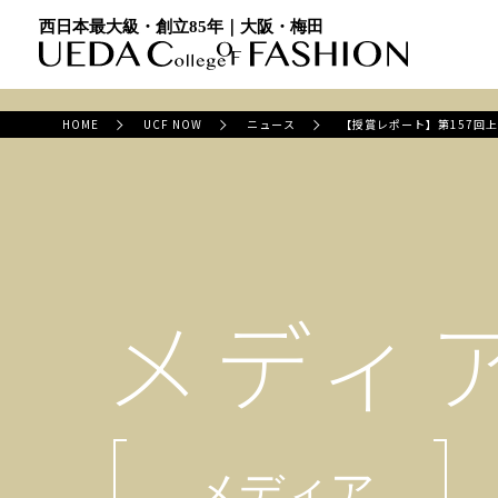
西日本最大級・創立85年｜大阪・梅田
HOME
UCF NOW
ニュース
【授賞レポート】第157回上
メディ
メディア