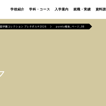
学校紹介
学科・コース
入学案内
就職・実績
資料請
田学園コレクション プレタポルテ2026
pureta報告_ページ_08
ア