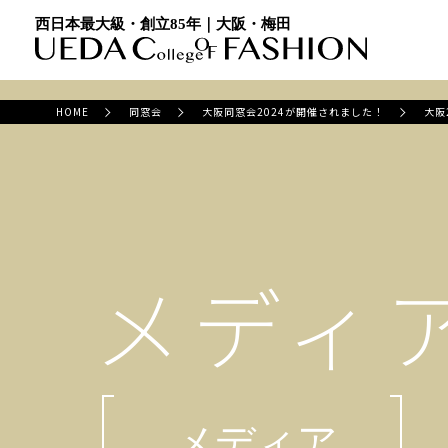
西日本最大級・創立85年｜大阪・梅田
HOME
同窓会
大阪同窓会2024が開催されました！
大阪
メディ
メディア