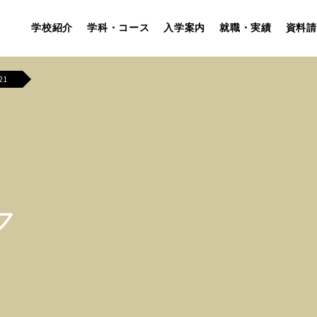
学校紹介
学科・コース
入学案内
就職・実績
資料請
21
ア