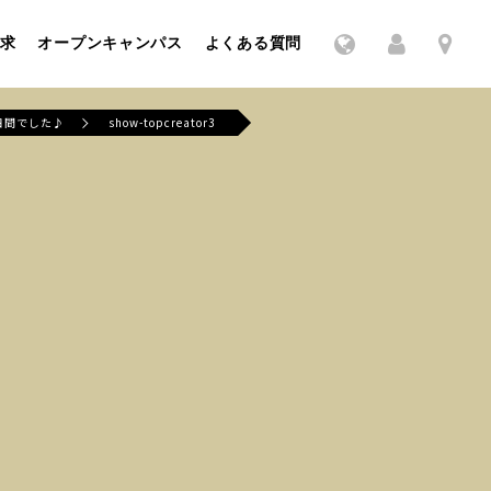
求
オープンキャンパス
よくある質問
日間でした♪
show-topcreator3