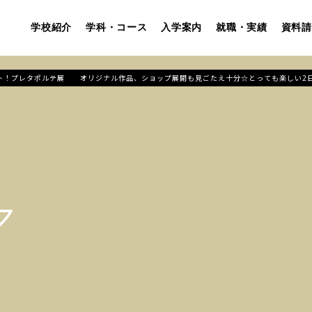
学校紹介
学科・コース
入学案内
就職・実績
資料請
ベント！プレタポルテ展 オリジナル作品、ショップ展開も見ごたえ十分☆とっても楽しい2
ア