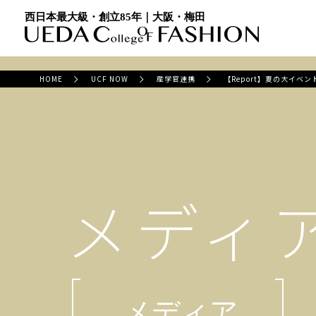
西日本最大級・創立85年｜大阪・梅田
HOME
UCF NOW
産学官連携
【Report】夏の大イ
メディ
メディア