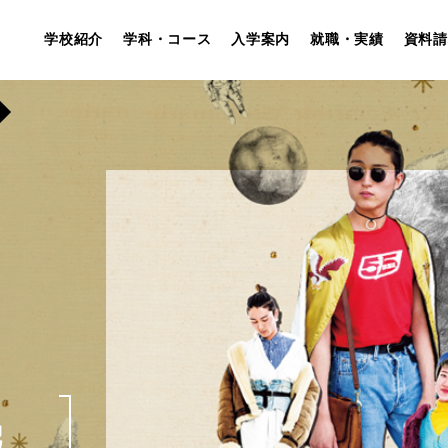
学校紹介
学科・コース
入学案内
就職・実績
資料請
W
報