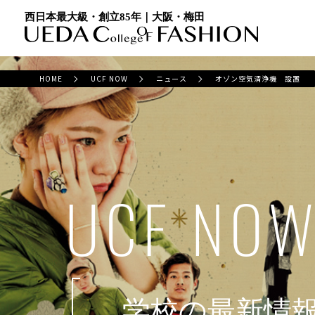
西日本最大級・創立85年｜大阪・梅田
HOME
UCF NOW
ニュース
オゾン空気清浄機 設置
UCF NO
学校の最新情