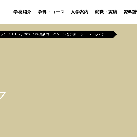
学校紹介
学科・コース
入学案内
就職・実績
資料請
ランド「UCF」2021A/W最新コレクションを発表
image9 (1)
ア