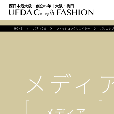
西日本最大級・創立85年｜大阪・梅田
HOME
UCF NOW
ファッションクリエイター
パリコレブ
メディ
メディア