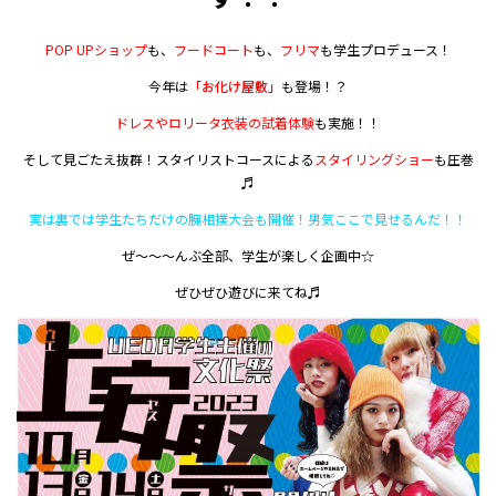
POP UPショップ
も、
フードコート
も、
フリマ
も学生プロデュース！
今年は
「お化け屋敷」
も登場！？
ドレスやロリータ衣装の試着体験
も実施！！
そして見ごたえ抜群！スタイリストコースによる
スタイリングショー
も圧巻
♬
実は裏では学生たちだけの腕相撲大会も開催！男気ここで見せるんだ！！
ぜ～～～んぶ全部、学生が楽しく企画中☆
ぜひぜひ遊びに来てね♬