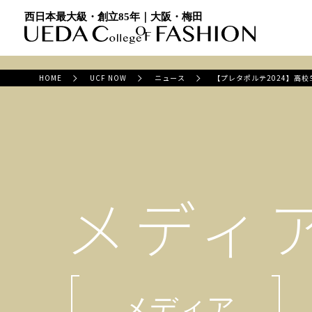
西日本最大級・創立85年｜大阪・梅田
HOME
UCF NOW
ニュース
【プレタポルテ2024】高
メディ
メディア