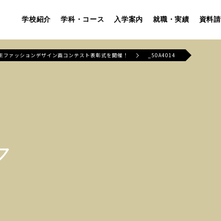
学校紹介
学科・コース
入学案内
就職・実績
資料請
校生ファッションデザイン画コンテスト表彰式を開催！
_50A4014
ア