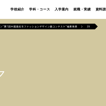
学校紹介
学科・コース
入学案内
就職・実績
資料請
ョン”第7回全国高校生ファッションデザイン画コンテスト”結果発表
39
ア