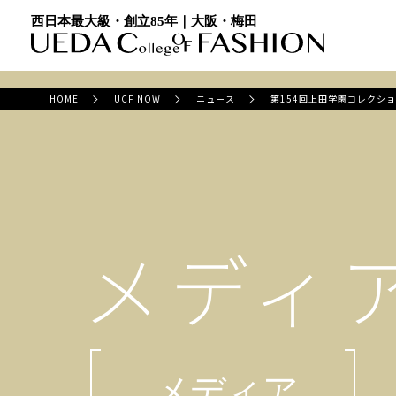
西日本最大級・創立85年｜大阪・梅田
HOME
UCF NOW
ニュース
第154回上田学園コレクシ
メディ
メディア