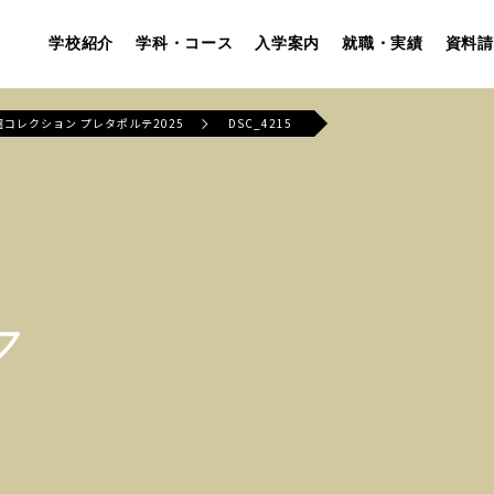
学校紹介
学科・コース
入学案内
就職・実績
資料請
学園コレクション プレタポルテ2025
DSC_4215
ア