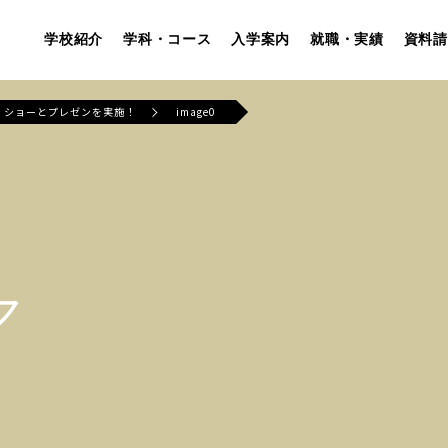
学校紹介
学科・コース
入学案内
就職・実績
資料請
日）ショーとプレゼンを実施！
image0
ア