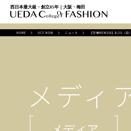
西日本最大級・創立85年｜大阪・梅田
HOME
UCF NOW
ニュース
【万博NEWS⑤】8/10（
メディ
メディア