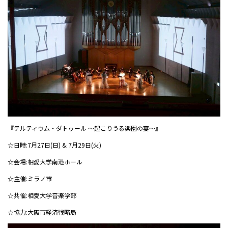
『テルティウム・ダトゥール 〜起こりうる楽園の宴〜』
☆日時:7月27日(日) & 7月29日(火)
☆会場:相愛大学南港ホール
☆主催:ミラノ市
☆共催:相愛大学音楽学部
☆協力:大阪市経済戦略局