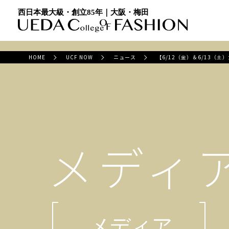
西日本最大級・創立85年｜大阪・梅田
HOME
UCF NOW
ニュース
【6/12（金）＆6/13（
メディ
メディア