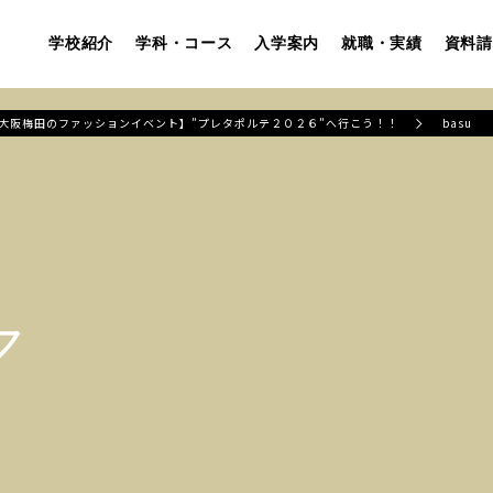
学校紹介
学科・コース
入学案内
就職・実績
資料請
土）大阪梅田のファッションイベント】”プレタポルテ２０２６”へ行こう！！
basu
ア