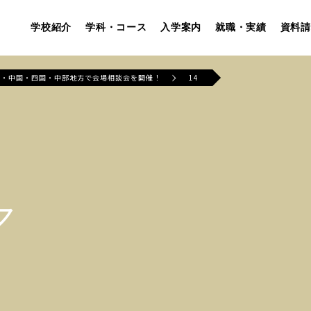
学校紹介
学科・コース
入学案内
就職・実績
資料請
州・中国・四国・中部地方で会場相談会を開催！
14
ア