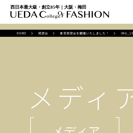
西日本最大級・創立85年｜大阪・梅田
HOME
同窓会
東京同窓会を開催いたしました！
IMG_1
メディ
メディア