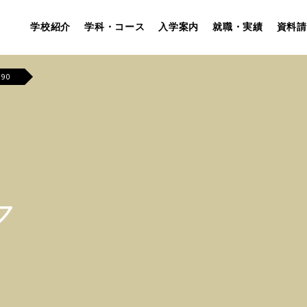
学校紹介
学科・コース
入学案内
就職・実績
資料請
590
ア