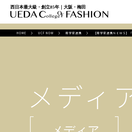
西日本最大級・創立85年｜大阪・梅田
HOME
UCF NOW
産学官連携
【産学官連携ＮＥＷＳ】
メディ
メディア