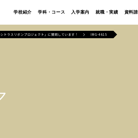
学校紹介
学科・コース
入学案内
就職・実績
資料請
「シトラスリボンプロジェクト」に賛同しています！
IMG-4615
ア